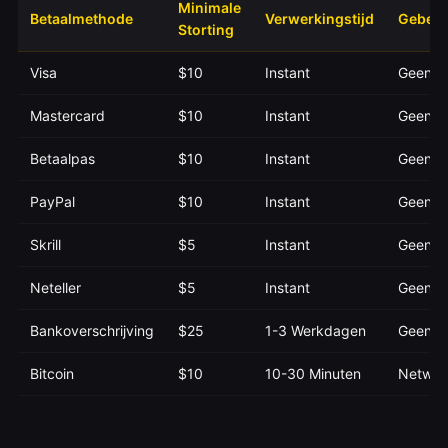
Minimale
Betaalmethode
Verwerkingstijd
Gebeu
Storting
Visa
$10
Instant
Geen
Mastercard
$10
Instant
Geen
Betaalpas
$10
Instant
Geen
PayPal
$10
Instant
Geen
Skrill
$5
Instant
Geen
Neteller
$5
Instant
Geen
Bankoverschrijving
$25
1-3 Werkdagen
Geen
Bitcoin
$10
10-30 Minuten
Netwer