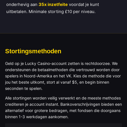
onderhevig aan
35x inzetfeite
voordat je kunt
uitbetalen. Minimale storting £10 per niveau.
Stortingsmethoden
Geld op je Lucky Casino-account zetten is rechtdoorzee. We
ondersteunen de betaalmethoden die vertrouwd worden door
spelers in Noord-Amerika en het VK. Kies de methode die voor
jou het beste uitkomt, stort al vanaf $5, en begin binnen
seconden te spelen.
Alle stortingen worden veilig verwerkt en de meeste methodes
crediteren je account instant. Bankoverschrijvingen bieden een
alternatief voor grotere bedragen, met fondsen die doorgaans
binnen 1-3 werkdagen aankomen.