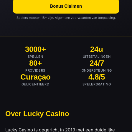
Bonus Claimen
Spelers moeten 18+ zijn. Algemene voorwaarden van toepassing.
3000+
24u
SPELLEN
UITBETALINGEN
80+
24/7
PROVIDERS
ONDERSTEUNING
Curaçao
4.8/5
GELICENTIEERD
SPELERSRATING
Over Lucky Casino
Lucky Casino is opgericht in 2019 met een duidelijke