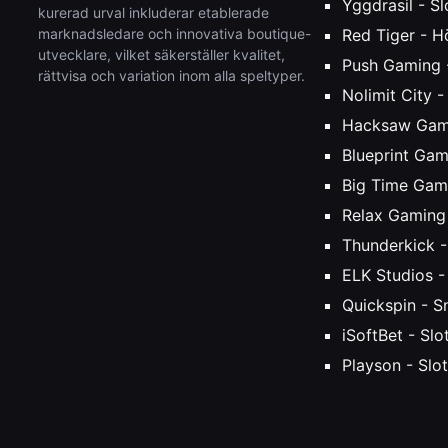
Yggdrasil - S
kurerad urval inkluderar etablerade
marknadsledare och innovativa boutique-
Red Tiger - Hö
utvecklare, vilket säkerställer kvalitet,
Push Gaming 
rättvisa och variation inom alla speltyper.
Nolimit City -
Hacksaw Gami
Blueprint Gam
Big Time Gam
Relax Gaming 
Thunderkick 
ELK Studios -
Quickspin - S
iSoftBet - Sl
Playson - Slot