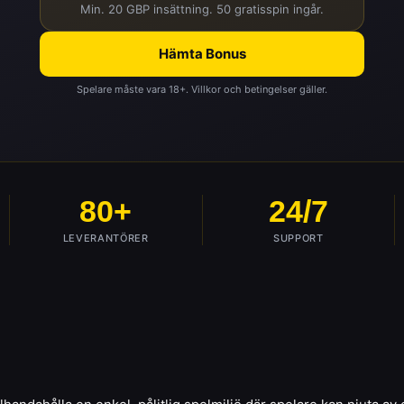
Min. 20 GBP insättning. 50 gratisspin ingår.
Hämta Bonus
Spelare måste vara 18+. Villkor och betingelser gäller.
80+
24/7
LEVERANTÖRER
SUPPORT