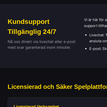
Vi är här för
Kundsupport
support tillh
Tillgänglig 24/7
Livechat: 
ansluta o
Nå oss direkt via livechat eller e-post
med svar garanterad inom minuter.
E-post: Ski
Licensierad och Säker Spelplattf
Licensierad Verksamhet