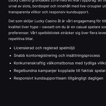
Lucky Casino grundades 2019 med ett klart uppdrag: att tillh
urval av slots, bordsspel och innehåll med live-croupier ut
transparenta villkor och responsiv kundsupport.
Det som skiljer Lucky Casino åt är vårt engagemang för til
kvalitet över hype – oavsett om du är en casual spelare so
preferenser. Vårt spelbibliotek sträcker sig över flera lever
repetitiva titlar.
Licensierad och reglerad spelmiljö
Snabb kontoregistrering och insättningsprocess
Konkurrenskraftig välkomstbonus med tydliga villk
Regelbundna kampanjer kopplade till faktisk spelara
Responsivt kundsupportteam tillgängligt dagligen