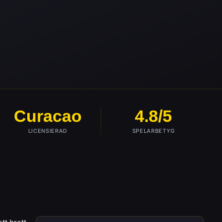
Curacao
4.8/5
LICENSIERAD
SPELARBETYG