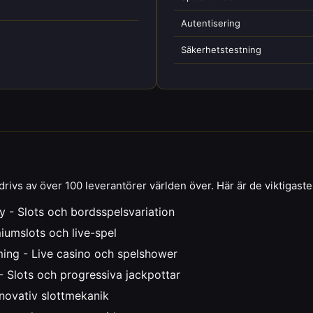
Autentisering
Säkerhetstestning
 drivs av över 100 leverantörer världen över. Här är de viktigas
y - Slots och bordsspelsvariation
iumslots och live-spel
ing - Live casino och spelshower
 Slots och progressiva jackpottar
nnovativ slottmekanik