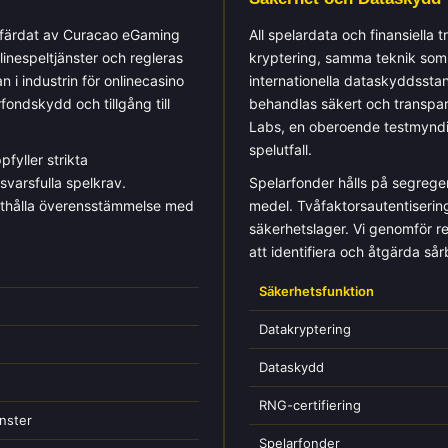
tfärdat av Curacao eGaming
All spelardata och finansiella
linespeltjänster och regleras
kryptering, samma teknik som a
i industrin för onlinecasino
internationella dataskyddsstand
fondskydd och tillgång till
behandlas säkert och transpar
Labs, en oberoende testmyndig
spelutfall.
pfyller strikta
varsfulla spelkrav.
Spelarfonder hålls på segrege
tthålla överensstämmelse med
medel. Tvåfaktorsautentisering ä
säkerhetslager. Vi genomför r
att identifiera och åtgärda så
Säkerhetsfunktion
Datakryptering
Dataskydd
RNG-certifiering
änster
Spelarfonder